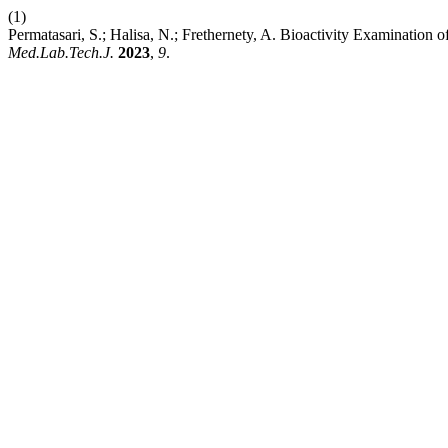
(1)
Permatasari, S.; Halisa, N.; Frethernety, A. Bioactivity Examinatio
Med.Lab.Tech.J.
2023
,
9
.