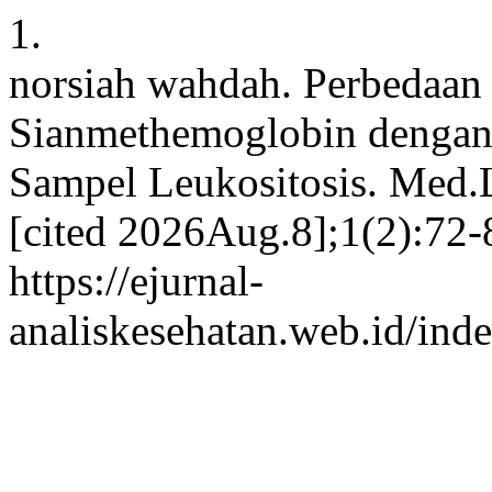
1.
norsiah wahdah. Perbedaa
Sianmethemoglobin dengan 
Sampel Leukositosis. Med.L
[cited 2026Aug.8];1(2):72-
https://ejurnal-
analiskesehatan.web.id/ind